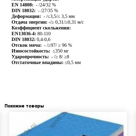
EN 14808:
- /24/32 %
DIN 18032:
- /27/35 %
Деформация:
- /≤3,5/≤ 3,5 мм
Отдача энергии:
-/≥ 0,31/≥0,31 м/с
Коэффициент скольжения:
EN13036-4:
80-110
DIN 18032:
0,4-0,6
Отскок мяча:
- /≥97/ ≥ 96 %
Износостойкость:
≤350 мг
Ударопрочность:
- /≥ 8/ ≥8
Отстаточные впадины:
≤0,5 мм
Похожие товары