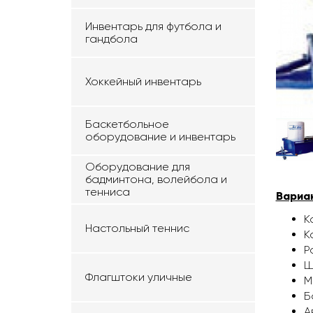
Инвентарь для футбола и
гандбола
Хоккейный инвентарь
Баскетбольное
оборудование и инвентарь
Оборудование для
бадминтона, волейбола и
тенниса
Вариа
К
Настольный теннис
К
Р
Ш
Флагштоки уличные
М
Б
А