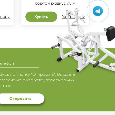
бортом радиус 7,5 м
 цену
Купить
Узнать цену
елефон
ажав на кнопку “Отправить”, Вы даете
огласие
на обработку персональных
анных
Отправить