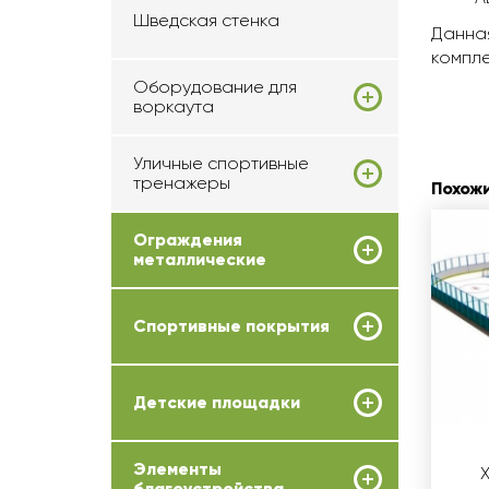
Шведская стенка
Данная
компле
Оборудование для
воркаута
Уличные спортивные
тренажеры
Похож
Ограждения
металлические
Спортивные покрытия
Детские площадки
Элементы
благоустройства