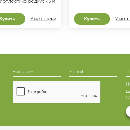
лопластика радиус 7,5 м
Купить
Узнать цену
Купить
Узнать
Ваше имя
E-mail
Т
Н
с
д