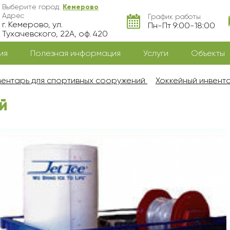
Выберите город:
Кемерово
Адрес
График работы
г. Кемерово, ул.
Пн-Пт 9:00-18:00
Тухачевского, 22А, оф. 420
ия
Полезная информация
Услуги
Объекты
ентарь для спортивных сооружений
Хоккейный инвент
й