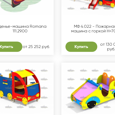
денье-машина Romana
МФ 4.022 - Пожарна
111.29.00
машина с горкой Н=7
от 130
Купить
от 25 252 руб.
Купить
руб.