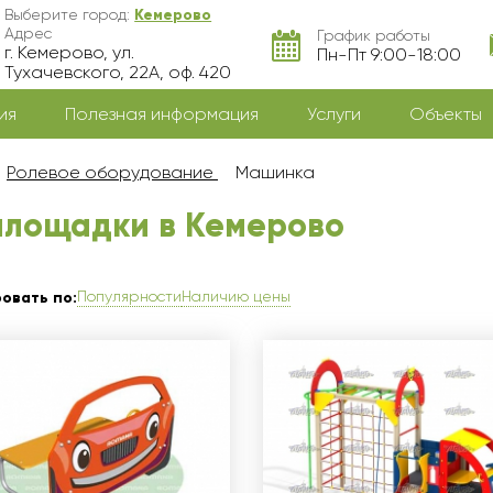
Выберите город:
Кемерово
Адрес
График работы
г. Кемерово, ул.
Пн-Пт 9:00-18:00
Тухачевского, 22А, оф. 420
ия
Полезная информация
Услуги
Объекты
Ролевое оборудование
Машинка
площадки в Кемерово
Популярности
Наличию цены
овать по: