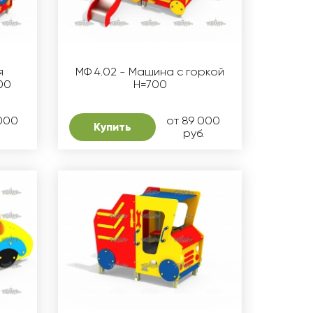
я
МФ 4.02 - Машина с горкой
00
Н=700
 000
от 89 000
Купить
руб.