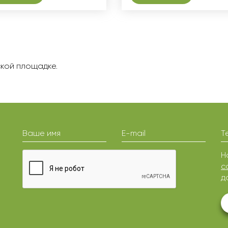
ской площадке.
Ваше имя
E-mail
Т
Н
с
д