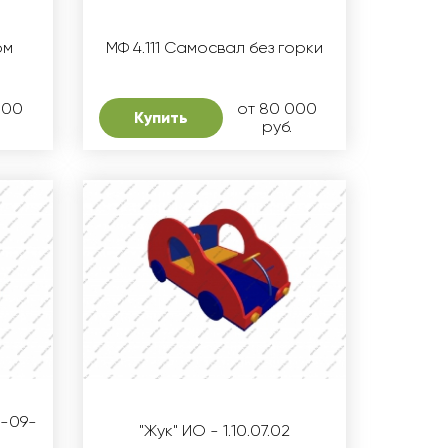
ом
МФ 4.111 Самосвал без горки
000
от 80 000
Купить
руб.
1-09-
"Жук" ИО - 1.10.07.02