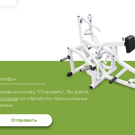
елефон
ажав на кнопку “Отправить”, Вы даете
огласие
на обработку персональных
анных
Отправить