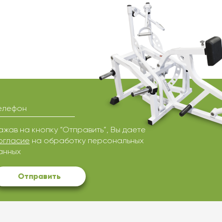
елефон
ажав на кнопку “Отправить”, Вы даете
огласие
на обработку персональных
анных
Отправить