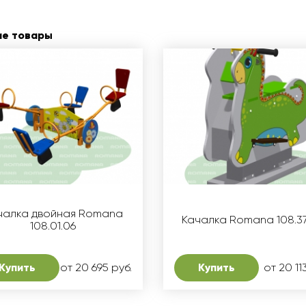
ие товары
чалка двойная Romana
Качалка Romana 108.3
108.01.06
Купить
от 20 695 руб.
Купить
от 20 11