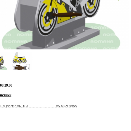
8.29.00
истики
ные размеры, мм
850x430x846