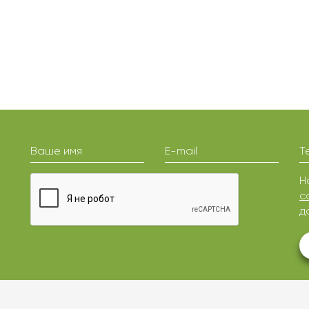
Ваше имя
E-mail
Т
Н
с
д