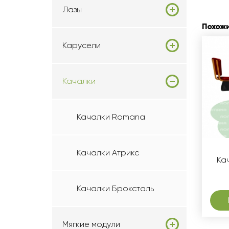
Лазы
Похож
Карусели
Качалки
Качалки Romana
Качалки Атрикс
Ка
Качалки Броксталь
Мягкие модули