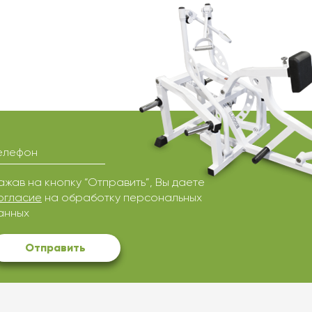
елефон
ажав на кнопку “Отправить”, Вы даете
огласие
на обработку персональных
анных
Отправить