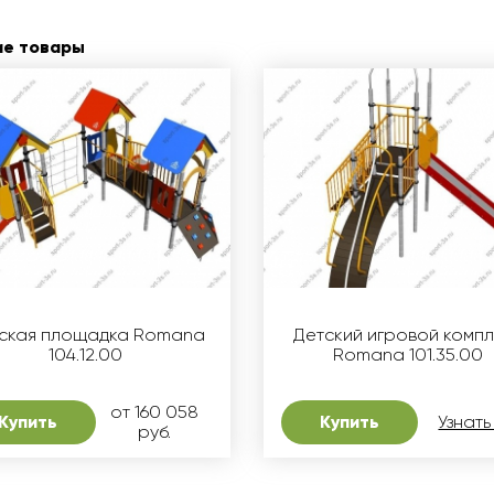
ие товары
ская площадка Romana
Детский игровой комп
104.12.00
Romana 101.35.00
от 160 058
Купить
Купить
Узнать
руб.