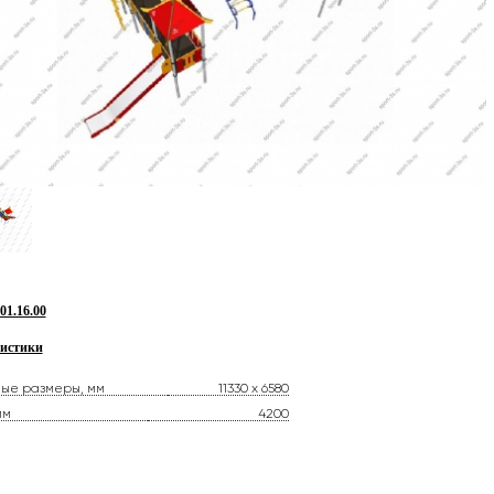
1.16.00
истики
ные размеры, мм
11330 х 6580
мм
4200