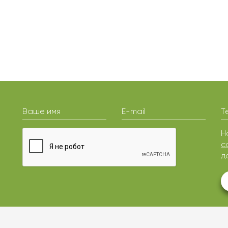
Ваше имя
E-mail
Т
Н
с
д